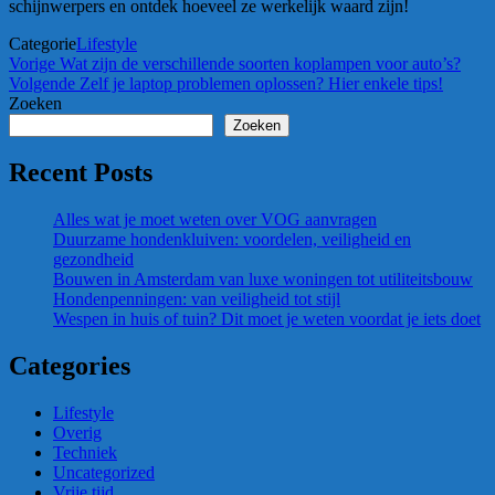
schijnwerpers en ontdek hoeveel ze werkelijk waard zijn!
Categorie
Lifestyle
Bericht
Vorig
Vorige
Wat zijn de verschillende soorten koplampen voor auto’s?
bericht
Volgend
Volgende
Zelf je laptop problemen oplossen? Hier enkele tips!
navigatie
bericht
Zoeken
Zoeken
Recent Posts
Alles wat je moet weten over VOG aanvragen
Duurzame hondenkluiven: voordelen, veiligheid en
gezondheid
Bouwen in Amsterdam van luxe woningen tot utiliteitsbouw
Hondenpenningen: van veiligheid tot stijl
Wespen in huis of tuin? Dit moet je weten voordat je iets doet
Categories
Lifestyle
Overig
Techniek
Uncategorized
Vrije tijd