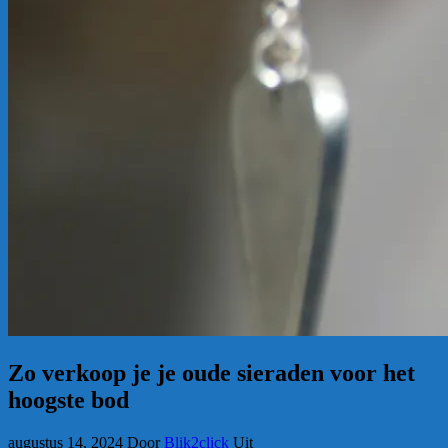
Zo verkoop je je oude sieraden voor het
hoogste bod
augustus 14, 2024
Door
Blik2click
Uit